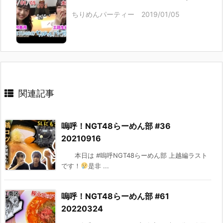
ちりめんパーティー 2019/01/05
関連記事
嗚呼！NGT48らーめん部 #36
20210916
本日は #嗚呼NGT48らーめん部 上越編ラスト
です！
是非 ...
嗚呼！NGT48らーめん部 #61
20220324