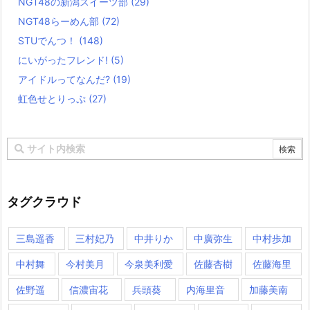
NGT48の新潟スイーツ部
(29)
NGT48らーめん部
(72)
STUでんつ！
(148)
にいがったフレンド!
(5)
アイドルってなんだ?
(19)
虹色せとりっぷ
(27)
タグクラウド
三島遥香
三村妃乃
中井りか
中廣弥生
中村歩加
中村舞
今村美月
今泉美利愛
佐藤杏樹
佐藤海里
佐野遥
信濃宙花
兵頭葵
内海里音
加藤美南