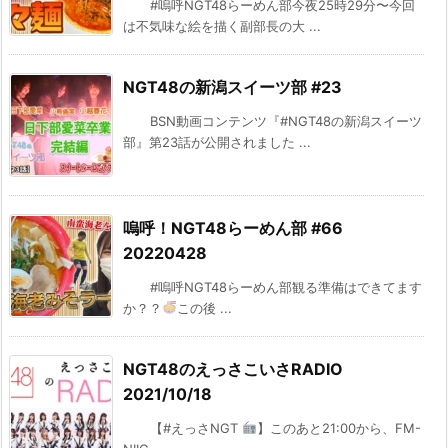
#嗚呼NGT48らーめん部今夜25時29分〜今回
は不気味な絵を描く副部長の大 ...
NGT48の新潟スイーツ部 #23
BSN動画コンテンツ『#NGT48の新潟スイーツ
部』第23話が公開されました ...
嗚呼！NGT48らーめん部 #66
20220428
#嗚呼NGT48らーめん部観る準備はできてます
か？？
この後 ...
NGT48のえっさこいさRADIO
2021/10/18
【#えっさNGT
】このあと21:00から、FM-