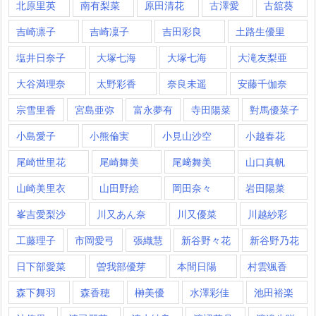
北原里英
南有梨菜
原田清花
古澤愛
古舘葵
吉崎凛子
吉崎凜子
吉田彩良
土路生優里
塩井日奈子
大塚七海
大塚七海​
大滝友梨亜
大谷満理奈
太野彩香
奈良未遥
安藤千伽奈
宗雪里香
宮島亜弥
富永夢有
寺田陽菜
對馬優菜子
小島愛子
小熊倫実
小見山沙空
小越春花
尾崎世里花
尾崎舞美
尾﨑舞美
山口真帆
山崎美里衣
山田野絵
岡田奈々
岩田陽菜
峯吉愛梨沙
川又あん奈
川又優菜
川越紗彩
工藤理子
市岡愛弓
張織慧
新谷野々花
新谷野乃花
日下部愛菜
曽我部優芽
本間日陽
村雲颯香
森下舞羽
森香穂
榊美優
水澤彩佳
池田裕楽