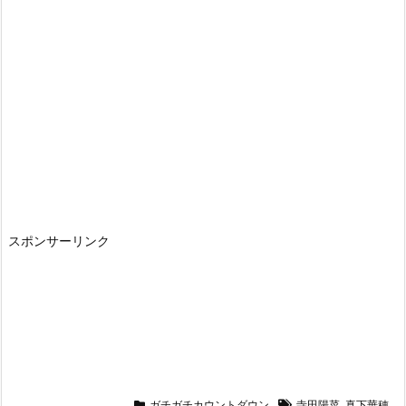
スポンサーリンク
ガチガチカウントダウン
寺田陽菜
,
真下華穂