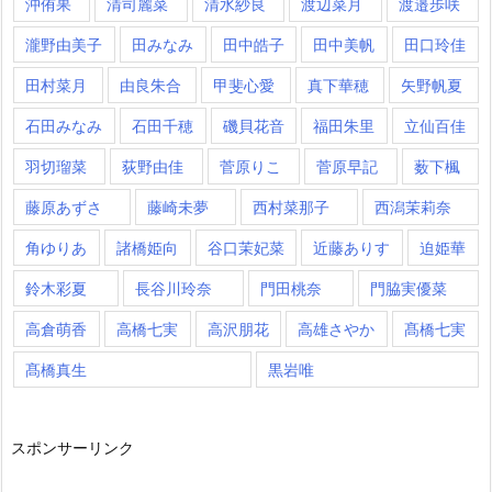
沖侑果
清司麗菜
清水紗良
渡辺菜月
渡邉歩咲
瀧野由美子
田みなみ
田中皓子
田中美帆
田口玲佳
田村菜月
由良朱合
甲斐心愛
真下華穂
矢野帆夏
石田みなみ
石田千穂
磯貝花音
福田朱里
立仙百佳
羽切瑠菜
荻野由佳
菅原りこ
菅原早記
薮下楓
藤原あずさ
藤崎未夢
西村菜那子
西潟茉莉奈
角ゆりあ
諸橋姫向
谷口茉妃菜
近藤ありす
迫姫華
鈴木彩夏
長谷川玲奈
門田桃奈
門脇実優菜
高倉萌香
高橋七実
高沢朋花
高雄さやか
髙橋七実
髙橋真生
黒岩唯
スポンサーリンク