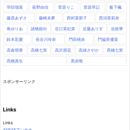
羽切瑠菜
荻野由佳
菅原りこ
菅原早記
薮下楓
藤原あずさ
藤崎未夢
西村菜那子
西潟茉莉奈
角ゆりあ
諸橋姫向
谷口茉妃菜
近藤ありす
迫姫華
鈴木彩夏
長谷川玲奈
門田桃奈
門脇実優菜
高倉萌香
高橋七実
高沢朋花
高雄さやか
髙橋七実
髙橋真生
黒岩唯
スポンサーリンク
Links
Links
AKB48アンテナ