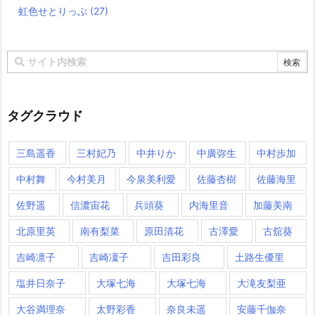
虹色せとりっぷ
(27)
タグクラウド
三島遥香
三村妃乃
中井りか
中廣弥生
中村歩加
中村舞
今村美月
今泉美利愛
佐藤杏樹
佐藤海里
佐野遥
信濃宙花
兵頭葵
内海里音
加藤美南
北原里英
南有梨菜
原田清花
古澤愛
古舘葵
吉崎凛子
吉崎凜子
吉田彩良
土路生優里
塩井日奈子
大塚七海
大塚七海​
大滝友梨亜
大谷満理奈
太野彩香
奈良未遥
安藤千伽奈