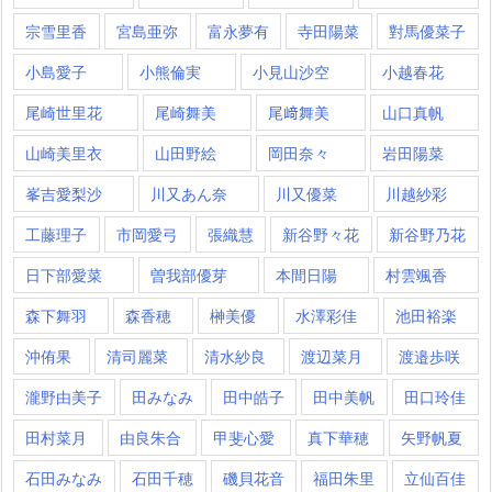
宗雪里香
宮島亜弥
富永夢有
寺田陽菜
對馬優菜子
小島愛子
小熊倫実
小見山沙空
小越春花
尾崎世里花
尾崎舞美
尾﨑舞美
山口真帆
山崎美里衣
山田野絵
岡田奈々
岩田陽菜
峯吉愛梨沙
川又あん奈
川又優菜
川越紗彩
工藤理子
市岡愛弓
張織慧
新谷野々花
新谷野乃花
日下部愛菜
曽我部優芽
本間日陽
村雲颯香
森下舞羽
森香穂
榊美優
水澤彩佳
池田裕楽
沖侑果
清司麗菜
清水紗良
渡辺菜月
渡邉歩咲
瀧野由美子
田みなみ
田中皓子
田中美帆
田口玲佳
田村菜月
由良朱合
甲斐心愛
真下華穂
矢野帆夏
石田みなみ
石田千穂
磯貝花音
福田朱里
立仙百佳