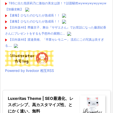
TBSに出た指原莉乃に激似の美女は誰！？話題騒然wywwywywyywyw
【加藤史帆】
【速報】ひなたのひなたが急成長！！
【速報】ひなたのひなたが急成長！！
【日向坂46】齊藤京子、舞台『サザエさん』でお世話になった藤原紀香
さんにプレゼントをするも予想外の展開に…
【日向坂46】渡邉美穂、「卒業セレモニー」 流石にこの写真は良すぎ
る.....
Powered by livedoor 相互RSS
Luxeritas Theme | SEO最適化、レ
スポンシブ、高カスタマイズ性、と
にかく速い、無料