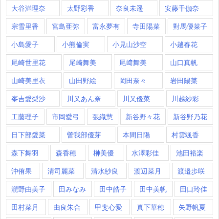
大谷満理奈
太野彩香
奈良未遥
安藤千伽奈
宗雪里香
宮島亜弥
富永夢有
寺田陽菜
對馬優菜子
小島愛子
小熊倫実
小見山沙空
小越春花
尾崎世里花
尾崎舞美
尾﨑舞美
山口真帆
山崎美里衣
山田野絵
岡田奈々
岩田陽菜
峯吉愛梨沙
川又あん奈
川又優菜
川越紗彩
工藤理子
市岡愛弓
張織慧
新谷野々花
新谷野乃花
日下部愛菜
曽我部優芽
本間日陽
村雲颯香
森下舞羽
森香穂
榊美優
水澤彩佳
池田裕楽
沖侑果
清司麗菜
清水紗良
渡辺菜月
渡邉歩咲
瀧野由美子
田みなみ
田中皓子
田中美帆
田口玲佳
田村菜月
由良朱合
甲斐心愛
真下華穂
矢野帆夏