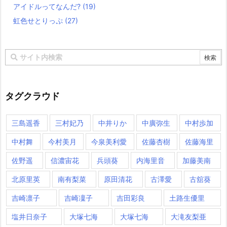
アイドルってなんだ?
(19)
虹色せとりっぷ
(27)
タグクラウド
三島遥香
三村妃乃
中井りか
中廣弥生
中村歩加
中村舞
今村美月
今泉美利愛
佐藤杏樹
佐藤海里
佐野遥
信濃宙花
兵頭葵
内海里音
加藤美南
北原里英
南有梨菜
原田清花
古澤愛
古舘葵
吉崎凛子
吉崎凜子
吉田彩良
土路生優里
塩井日奈子
大塚七海
大塚七海​
大滝友梨亜