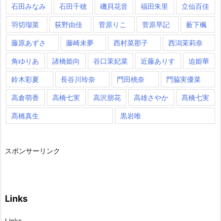
石田みなみ
石田千穂
磯貝花音
福田朱里
立仙百佳
羽切瑠菜
荻野由佳
菅原りこ
菅原早記
薮下楓
藤原あずさ
藤崎未夢
西村菜那子
西潟茉莉奈
角ゆりあ
諸橋姫向
谷口茉妃菜
近藤ありす
迫姫華
鈴木彩夏
長谷川玲奈
門田桃奈
門脇実優菜
高倉萌香
高橋七実
高沢朋花
高雄さやか
髙橋七実
髙橋真生
黒岩唯
スポンサーリンク
Links
Links