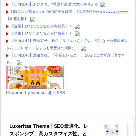
【日向坂46】おひさま、“希望と絶望”の意味を考える
TBSに出た指原莉乃に激似の美女は誰！？話題騒然wywwywywyywyw
【加藤史帆】
【速報】ひなたのひなたが急成長！！
【速報】ひなたのひなたが急成長！！
【日向坂46】齊藤京子、舞台『サザエさん』でお世話になった藤原紀香
さんにプレゼントをするも予想外の展開に…
【日向坂46】渡邉美穂、「卒業セレモニー」 流石にこの写真は良すぎ
る.....
Powered by livedoor 相互RSS
Luxeritas Theme | SEO最適化、レ
スポンシブ、高カスタマイズ性、と