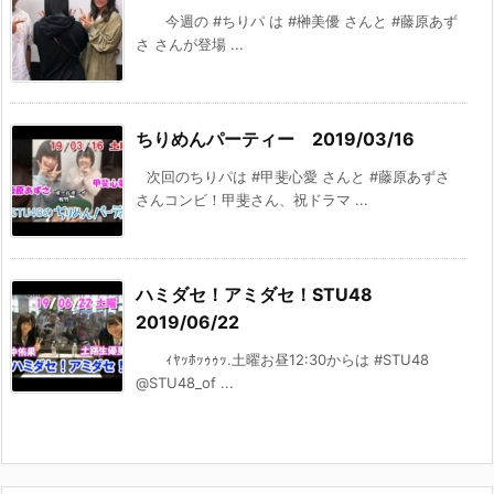
今週の #ちりパ は #榊美優 さんと #藤原あず
さ さんが登場 ...
ちりめんパーティー 2019/03/16
次回のちりパは #甲斐心愛 さんと #藤原あずさ
さんコンビ！甲斐さん、祝ドラマ ...
ハミダセ！アミダセ！STU48
2019/06/22
ｨﾔｯﾎｯｩｩｯ.土曜お昼12:30からは #STU48
@STU48_of ...