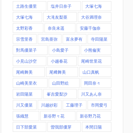
土路生優里
塩井日奈子
大塚七海
大塚七海​
大滝友梨亜
大谷満理奈
太野彩香
奈良未遥
安藤千伽奈
宗雪里香
宮島亜弥
富永夢有
寺田陽菜
對馬優菜子
小島愛子
小熊倫実
小見山沙空
小越春花
尾崎世里花
尾崎舞美
尾﨑舞美
山口真帆
山崎美里衣
山田野絵
岡田奈々
岩田陽菜
峯吉愛梨沙
川又あん奈
川又優菜
川越紗彩
工藤理子
市岡愛弓
張織慧
新谷野々花
新谷野乃花
日下部愛菜
曽我部優芽
本間日陽