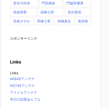
長谷川玲奈
門田桃奈
門脇実優菜
高倉萌香
高橋七実
高沢朋花
高雄さやか
髙橋七実
髙橋真生
黒岩唯
スポンサーリンク
Links
Links
AKB48アンテナ
NGT48アンテナ
アイドルアンテナ
本日の話題あんてな