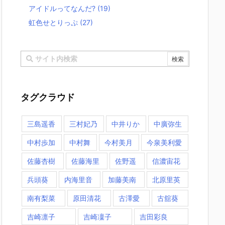
アイドルってなんだ?
(19)
虹色せとりっぷ
(27)
タグクラウド
三島遥香
三村妃乃
中井りか
中廣弥生
中村歩加
中村舞
今村美月
今泉美利愛
佐藤杏樹
佐藤海里
佐野遥
信濃宙花
兵頭葵
内海里音
加藤美南
北原里英
南有梨菜
原田清花
古澤愛
古舘葵
吉崎凛子
吉崎凜子
吉田彩良