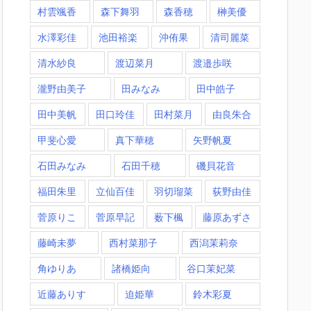
村雲颯香
森下舞羽
森香穂
榊美優
水澤彩佳
池田裕楽
沖侑果
清司麗菜
清水紗良
渡辺菜月
渡邉歩咲
瀧野由美子
田みなみ
田中皓子
田中美帆
田口玲佳
田村菜月
由良朱合
甲斐心愛
真下華穂
矢野帆夏
石田みなみ
石田千穂
磯貝花音
福田朱里
立仙百佳
羽切瑠菜
荻野由佳
菅原りこ
菅原早記
薮下楓
藤原あずさ
藤崎未夢
西村菜那子
西潟茉莉奈
角ゆりあ
諸橋姫向
谷口茉妃菜
近藤ありす
迫姫華
鈴木彩夏