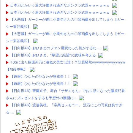
日本刀とかいう過大評価され過ぎなボンクラ武器ｗｗｗｗｗｗ
日本刀とかいう過大評価され過ぎなボンクラ武器ｗｗｗｗｗｗ
【大悲報】ガーシーが遂に小栗旬さんの〇禁画像を出してしまう【ガー
シー東谷義和】
【大悲報】ガーシーが遂に小栗旬さんの〇禁画像を出してしまう【ガー
シー東谷義和】
【日向坂46】おひさまのファン層変わった気がするわ.....
【日向坂46】おひさま、“希望と絶望”の意味を考える
TBSに出た指原莉乃に激似の美女は誰！？話題騒然wywwywywyywyw
【加藤史帆】
【速報】ひなたのひなたが急成長！！
【速報】ひなたのひなたが急成長！！
【日向坂46】齊藤京子、舞台『サザエさん』でお世話になった藤原紀香
さんにプレゼントをするも予想外の展開に…
【日向坂46】渡邉美穂、「卒業セレモニー」 流石にこの写真は良すぎ
る.....