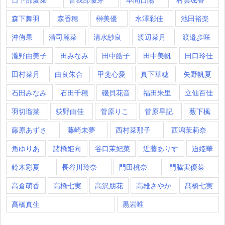
森下舞羽
森香穂
榊美優
水澤彩佳
池田裕楽
沖侑果
清司麗菜
清水紗良
渡辺菜月
渡邉歩咲
瀧野由美子
田みなみ
田中皓子
田中美帆
田口玲佳
田村菜月
由良朱合
甲斐心愛
真下華穂
矢野帆夏
石田みなみ
石田千穂
磯貝花音
福田朱里
立仙百佳
羽切瑠菜
荻野由佳
菅原りこ
菅原早記
薮下楓
藤原あずさ
藤崎未夢
西村菜那子
西潟茉莉奈
角ゆりあ
諸橋姫向
谷口茉妃菜
近藤ありす
迫姫華
鈴木彩夏
長谷川玲奈
門田桃奈
門脇実優菜
高倉萌香
高橋七実
高沢朋花
高雄さやか
髙橋七実
髙橋真生
黒岩唯