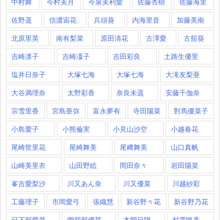
中村舞
今村美月
今泉美利愛
佐藤杏樹
佐藤海里
佐野遥
信濃宙花
兵頭葵
内海里音
加藤美南
北原里英
南有梨菜
原田清花
古澤愛
古舘葵
吉崎凛子
吉崎凜子
吉田彩良
土路生優里
塩井日奈子
大塚七海
大塚七海​
大滝友梨亜
大谷満理奈
太野彩香
奈良未遥
安藤千伽奈
宗雪里香
宮島亜弥
富永夢有
寺田陽菜
對馬優菜子
小島愛子
小熊倫実
小見山沙空
小越春花
尾崎世里花
尾崎舞美
尾﨑舞美
山口真帆
山崎美里衣
山田野絵
岡田奈々
岩田陽菜
峯吉愛梨沙
川又あん奈
川又優菜
川越紗彩
工藤理子
市岡愛弓
張織慧
新谷野々花
新谷野乃花
日下部愛菜
曽我部優芽
本間日陽
村雲颯香