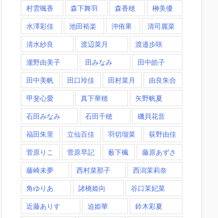
村雲颯香
森下舞羽
森香穂
榊美優
水澤彩佳
池田裕楽
沖侑果
清司麗菜
清水紗良
渡辺菜月
渡邉歩咲
瀧野由美子
田みなみ
田中皓子
田中美帆
田口玲佳
田村菜月
由良朱合
甲斐心愛
真下華穂
矢野帆夏
石田みなみ
石田千穂
磯貝花音
福田朱里
立仙百佳
羽切瑠菜
荻野由佳
菅原りこ
菅原早記
薮下楓
藤原あずさ
藤崎未夢
西村菜那子
西潟茉莉奈
角ゆりあ
諸橋姫向
谷口茉妃菜
近藤ありす
迫姫華
鈴木彩夏