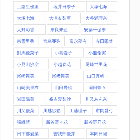
土路生優里
塩井日奈子
大塚七海
大塚七海​
大滝友梨亜
大谷満理奈
太野彩香
奈良未遥
安藤千伽奈
宗雪里香
宮島亜弥
富永夢有
寺田陽菜
對馬優菜子
小島愛子
小熊倫実
小見山沙空
小越春花
尾崎世里花
尾崎舞美
尾﨑舞美
山口真帆
山崎美里衣
山田野絵
岡田奈々
岩田陽菜
峯吉愛梨沙
川又あん奈
川又優菜
川越紗彩
工藤理子
市岡愛弓
張織慧
新谷野々花
新谷野乃花
日下部愛菜
曽我部優芽
本間日陽