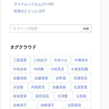
アイドルってなんだ?
(19)
虹色せとりっぷ
(27)
タグクラウド
三島遥香
三村妃乃
中井りか
中廣弥生
中村歩加
中村舞
今村美月
今泉美利愛
佐藤杏樹
佐藤海里
佐野遥
信濃宙花
兵頭葵
内海里音
加藤美南
北原里英
南有梨菜
原田清花
古澤愛
古舘葵
吉崎凛子
吉崎凜子
吉田彩良