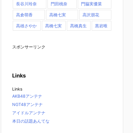
長谷川玲奈
門田桃奈
門脇実優菜
高倉萌香
高橋七実
高沢朋花
高雄さやか
髙橋七実
髙橋真生
黒岩唯
スポンサーリンク
Links
Links
AKB48アンテナ
NGT48アンテナ
アイドルアンテナ
本日の話題あんてな