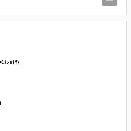
0(未拾得)
1