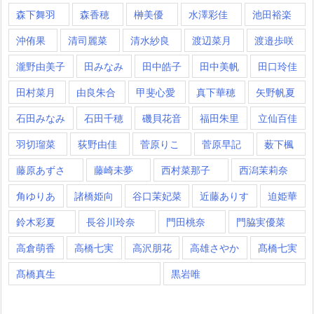
森下舞羽
森香穂
榊美優
水澤彩佳
池田裕楽
沖侑果
清司麗菜
清水紗良
渡辺菜月
渡邉歩咲
瀧野由美子
田みなみ
田中皓子
田中美帆
田口玲佳
田村菜月
由良朱合
甲斐心愛
真下華穂
矢野帆夏
石田みなみ
石田千穂
磯貝花音
福田朱里
立仙百佳
羽切瑠菜
荻野由佳
菅原りこ
菅原早記
薮下楓
藤原あずさ
藤崎未夢
西村菜那子
西潟茉莉奈
角ゆりあ
諸橋姫向
谷口茉妃菜
近藤ありす
迫姫華
鈴木彩夏
長谷川玲奈
門田桃奈
門脇実優菜
高倉萌香
高橋七実
高沢朋花
高雄さやか
髙橋七実
髙橋真生
黒岩唯