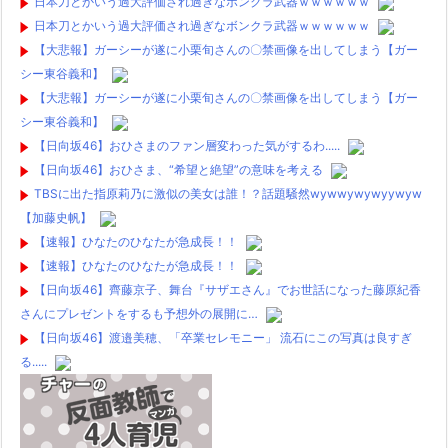
日本刀とかいう過大評価され過ぎなボンクラ武器ｗｗｗｗｗｗ
日本刀とかいう過大評価され過ぎなボンクラ武器ｗｗｗｗｗｗ
【大悲報】ガーシーが遂に小栗旬さんの〇禁画像を出してしまう【ガー
シー東谷義和】
【大悲報】ガーシーが遂に小栗旬さんの〇禁画像を出してしまう【ガー
シー東谷義和】
【日向坂46】おひさまのファン層変わった気がするわ.....
【日向坂46】おひさま、“希望と絶望”の意味を考える
TBSに出た指原莉乃に激似の美女は誰！？話題騒然wywwywywyywyw
【加藤史帆】
【速報】ひなたのひなたが急成長！！
【速報】ひなたのひなたが急成長！！
【日向坂46】齊藤京子、舞台『サザエさん』でお世話になった藤原紀香
さんにプレゼントをするも予想外の展開に…
【日向坂46】渡邉美穂、「卒業セレモニー」 流石にこの写真は良すぎ
る.....