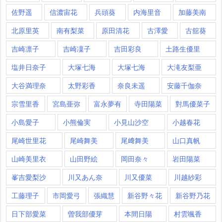
佐野遥
信濃宙花
兵頭葵
内海里音
加藤美南
北原里英
南有梨菜
原田清花
古澤愛
古舘葵
吉崎凛子
吉崎凜子
吉田彩良
土路生優里
塩井日奈子
大塚七海
大塚七海​
大滝友梨亜
大谷満理奈
太野彩香
奈良未遥
安藤千伽奈
宗雪里香
宮島亜弥
富永夢有
寺田陽菜
對馬優菜子
小島愛子
小熊倫実
小見山沙空
小越春花
尾崎世里花
尾崎舞美
尾﨑舞美
山口真帆
山崎美里衣
山田野絵
岡田奈々
岩田陽菜
峯吉愛梨沙
川又あん奈
川又優菜
川越紗彩
工藤理子
市岡愛弓
張織慧
新谷野々花
新谷野乃花
日下部愛菜
曽我部優芽
本間日陽
村雲颯香