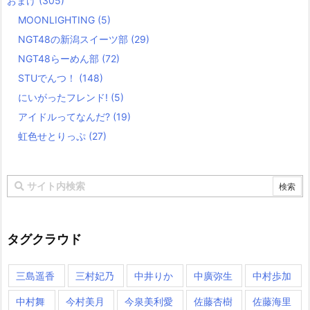
おまけ
(305)
MOONLIGHTING
(5)
NGT48の新潟スイーツ部
(29)
NGT48らーめん部
(72)
STUでんつ！
(148)
にいがったフレンド!
(5)
アイドルってなんだ?
(19)
虹色せとりっぷ
(27)
タグクラウド
三島遥香
三村妃乃
中井りか
中廣弥生
中村歩加
中村舞
今村美月
今泉美利愛
佐藤杏樹
佐藤海里