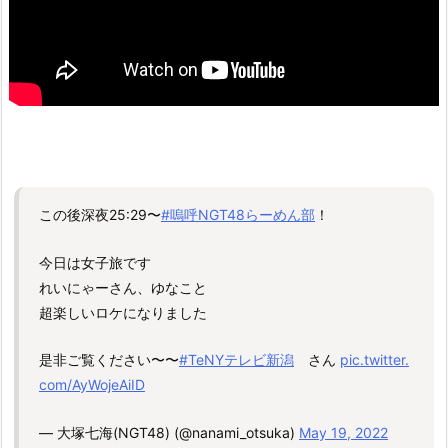
この後深夜25:29〜
#嗚呼NGT48らーめん部
！
今日は女子旅です
れいにゃーさん、ゆなこと
超楽しいロケになりました
是非ご覧ください〜〜
#TeNYテレビ新潟
さん
pic.twitter.
com/AyWojeAiID
— 大塚七海(NGT48) (@nanami_otsuka)
May 19, 2022