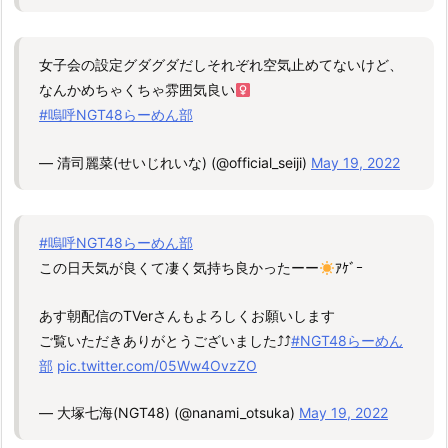
女子会の設定グダグダだしそれぞれ空気止めてないけど、
なんかめちゃくちゃ雰囲気良い‍
#嗚呼NGT48らーめん部
— 清司麗菜(せいじれいな) (@official_seiji)
May 19, 2022
#嗚呼NGT48らーめん部
この日天気が良くて凄く気持ち良かったーー
ｱｹﾞｰ
あす朝配信のTVerさんもよろしくお願いします
ご覧いただきありがとうございました⤴︎⤴︎
#NGT48らーめん
部
pic.twitter.com/05Ww4OvzZO
— 大塚七海(NGT48) (@nanami_otsuka)
May 19, 2022