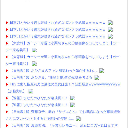
日本刀とかいう過大評価され過ぎなボンクラ武器ｗｗｗｗｗｗ
日本刀とかいう過大評価され過ぎなボンクラ武器ｗｗｗｗｗｗ
日本刀とかいう過大評価され過ぎなボンクラ武器ｗｗｗｗｗｗ
【大悲報】ガーシーが遂に小栗旬さんの〇禁画像を出してしまう【ガー
シー東谷義和】
【大悲報】ガーシーが遂に小栗旬さんの〇禁画像を出してしまう【ガー
シー東谷義和】
【日向坂46】おひさまのファン層変わった気がするわ.....
【日向坂46】おひさま、“希望と絶望”の意味を考える
TBSに出た指原莉乃に激似の美女は誰！？話題騒然wywwywywyywyw
【加藤史帆】
【速報】ひなたのひなたが急成長！！
【速報】ひなたのひなたが急成長！！
【日向坂46】齊藤京子、舞台『サザエさん』でお世話になった藤原紀香
さんにプレゼントをするも予想外の展開に…
【日向坂46】渡邉美穂、「卒業セレモニー」 流石にこの写真は良すぎ