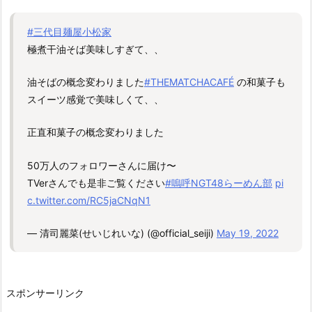
#三代目麺屋小松家
極煮干油そば美味しすぎて、、
油そばの概念変わりました
#THEMATCHACAFÉ
の和菓子も
スイーツ感覚で美味しくて、、
正直和菓子の概念変わりました
50万人のフォロワーさんに届け〜
TVerさんでも是非ご覧ください
#嗚呼NGT48らーめん部
pi
c.twitter.com/RC5jaCNqN1
— 清司麗菜(せいじれいな) (@official_seiji)
May 19, 2022
スポンサーリンク