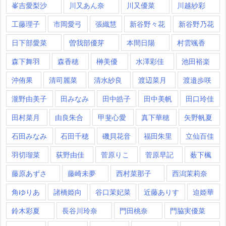
峯吉愛梨沙
川又あん奈
川又優菜
川越紗彩
工藤理子
市岡愛弓
張織慧
新谷野々花
新谷野乃花
日下部愛菜
曽我部優芽
本間日陽
村雲颯香
森下舞羽
森香穂
榊美優
水澤彩佳
池田裕楽
沖侑果
清司麗菜
清水紗良
渡辺菜月
渡邉歩咲
瀧野由美子
田みなみ
田中皓子
田中美帆
田口玲佳
田村菜月
由良朱合
甲斐心愛
真下華穂
矢野帆夏
石田みなみ
石田千穂
磯貝花音
福田朱里
立仙百佳
羽切瑠菜
荻野由佳
菅原りこ
菅原早記
薮下楓
藤原あずさ
藤崎未夢
西村菜那子
西潟茉莉奈
角ゆりあ
諸橋姫向
谷口茉妃菜
近藤ありす
迫姫華
鈴木彩夏
長谷川玲奈
門田桃奈
門脇実優菜