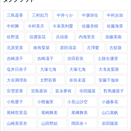
三島遥香
三村妃乃
中井りか
中廣弥生
中村歩加
中村舞
今村美月
今泉美利愛
佐藤杏樹
佐藤海里
佐野遥
信濃宙花
兵頭葵
内海里音
加藤美南
北原里英
南有梨菜
原田清花
古澤愛
古舘葵
吉崎凛子
吉崎凜子
吉田彩良
土路生優里
塩井日奈子
大塚七海
大塚七海​
大滝友梨亜
大谷満理奈
太野彩香
奈良未遥
安藤千伽奈
宗雪里香
宮島亜弥
富永夢有
寺田陽菜
對馬優菜子
小島愛子
小熊倫実
小見山沙空
小越春花
尾崎世里花
尾崎舞美
尾﨑舞美
山口真帆
山崎美里衣
山田野絵
岡田奈々
岩田陽菜