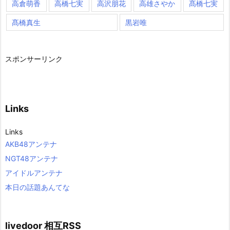
高倉萌香
高橋七実
高沢朋花
高雄さやか
髙橋七実
髙橋真生
黒岩唯
スポンサーリンク
Links
Links
AKB48アンテナ
NGT48アンテナ
アイドルアンテナ
本日の話題あんてな
livedoor 相互RSS