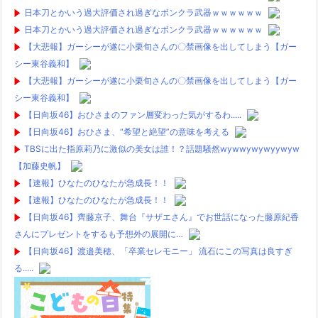
日本刀とかいう過大評価され過ぎなボンクラ武器ｗｗｗｗｗｗ
日本刀とかいう過大評価され過ぎなボンクラ武器ｗｗｗｗｗｗ
【大悲報】ガーシーが遂に小栗旬さんの〇禁画像を出してしまう【ガー
シー東谷義和】
【大悲報】ガーシーが遂に小栗旬さんの〇禁画像を出してしまう【ガー
シー東谷義和】
【日向坂46】おひさまのファン層変わった気がするわ.....
【日向坂46】おひさま、“希望と絶望”の意味を考える
TBSに出た指原莉乃に激似の美女は誰！？話題騒然wywwywywyywyw
【加藤史帆】
【速報】ひなたのひなたが急成長！！
【速報】ひなたのひなたが急成長！！
【日向坂46】齊藤京子、舞台『サザエさん』でお世話になった藤原紀香
さんにプレゼントをするも予想外の展開に…
【日向坂46】渡邉美穂、「卒業セレモニー」 流石にこの写真は良すぎ
る.....