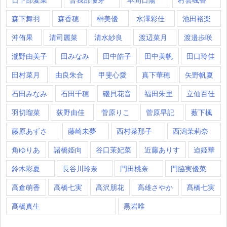
森下舞羽
森香穂
榊美優
水澤彩佳
池田裕楽
沖侑果
清司麗菜
清水紗良
渡辺菜月
渡邉歩咲
瀧野由美子
田みなみ
田中皓子
田中美帆
田口玲佳
田村菜月
由良朱合
甲斐心愛
真下華穂
矢野帆夏
石田みなみ
石田千穂
磯貝花音
福田朱里
立仙百佳
羽切瑠菜
荻野由佳
菅原りこ
菅原早記
薮下楓
藤原あずさ
藤崎未夢
西村菜那子
西潟茉莉奈
角ゆりあ
諸橋姫向
谷口茉妃菜
近藤ありす
迫姫華
鈴木彩夏
長谷川玲奈
門田桃奈
門脇実優菜
高倉萌香
高橋七実
高沢朋花
高雄さやか
髙橋七実
髙橋真生
黒岩唯