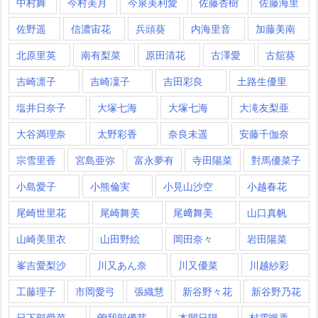
中村舞
今村美月
今泉美利愛
佐藤杏樹
佐藤海里
佐野遥
信濃宙花
兵頭葵
内海里音
加藤美南
北原里英
南有梨菜
原田清花
古澤愛
古舘葵
吉崎凛子
吉崎凜子
吉田彩良
土路生優里
塩井日奈子
大塚七海
大塚七海​
大滝友梨亜
大谷満理奈
太野彩香
奈良未遥
安藤千伽奈
宗雪里香
宮島亜弥
富永夢有
寺田陽菜
對馬優菜子
小島愛子
小熊倫実
小見山沙空
小越春花
尾崎世里花
尾崎舞美
尾﨑舞美
山口真帆
山崎美里衣
山田野絵
岡田奈々
岩田陽菜
峯吉愛梨沙
川又あん奈
川又優菜
川越紗彩
工藤理子
市岡愛弓
張織慧
新谷野々花
新谷野乃花
日下部愛菜
曽我部優芽
本間日陽
村雲颯香