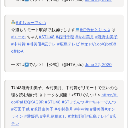
#すちゅーでんつ
今週もリモート収録でお届けします
#虹色せとりっぷ
は
#くーか
ちゃん
#STU48
#石田千穂
#今村美月
#瀧野由美子
#中村舞
#榊美優
#広テレ
#広島テレビ
https://t.co/QboB8
qfNpA
— STU
でんつ！【公式】 (@HTV_stu)
June 22, 2020
TU48瀧野由美子、今村美月、中村舞がリモートで互いの心
理を読む駆け引きトークを展開！<STUでんつ！>
https://t.
co/PaH2QKAQ9R
#STU48
#STUでんつ
#すちゅーでんつ
#石田千穂
#瀧野由美子
#今村美月
#中村舞
#榊美優
#オン
ライン
#愛媛県
#宇和島鯛めし
#津和野町
#広島テレビ
#広
テレ