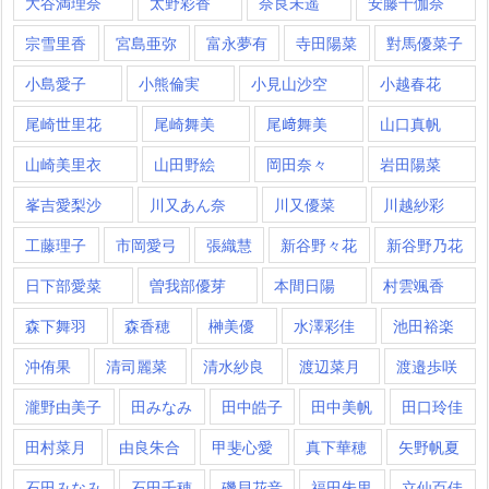
大谷満理奈
太野彩香
奈良未遥
安藤千伽奈
宗雪里香
宮島亜弥
富永夢有
寺田陽菜
對馬優菜子
小島愛子
小熊倫実
小見山沙空
小越春花
尾崎世里花
尾崎舞美
尾﨑舞美
山口真帆
山崎美里衣
山田野絵
岡田奈々
岩田陽菜
峯吉愛梨沙
川又あん奈
川又優菜
川越紗彩
工藤理子
市岡愛弓
張織慧
新谷野々花
新谷野乃花
日下部愛菜
曽我部優芽
本間日陽
村雲颯香
森下舞羽
森香穂
榊美優
水澤彩佳
池田裕楽
沖侑果
清司麗菜
清水紗良
渡辺菜月
渡邉歩咲
瀧野由美子
田みなみ
田中皓子
田中美帆
田口玲佳
田村菜月
由良朱合
甲斐心愛
真下華穂
矢野帆夏
石田みなみ
石田千穂
磯貝花音
福田朱里
立仙百佳