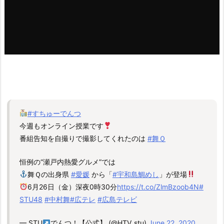
#すちゅーでんつ
今週もオンライン授業です
番組告知を自撮りで撮影してくれたのは
#舞Ｑ
恒例の“瀬戸内熱愛グルメ”では
舞Ｑの出身県
#愛媛
から「
#宇和島鯛めし
」が登場
6月26日（金）深夜0時30分
https://t.co/ZlmBzoob4N
#
STU48
#中村舞
#広テレ
#広島テレビ
— STU
でんつ！【公式】 (@HTV_stu)
June 22, 2020