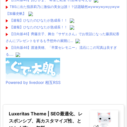
TBSに出た指原莉乃に激似の美女は誰！？話題騒然wywwywywyywyw
【加藤史帆】
【速報】ひなたのひなたが急成長！！
【速報】ひなたのひなたが急成長！！
【日向坂46】齊藤京子、舞台『サザエさん』でお世話になった藤原紀香
さんにプレゼントをするも予想外の展開に…
【日向坂46】渡邉美穂、「卒業セレモニー」 流石にこの写真は良すぎ
る.....
Powered by livedoor 相互RSS
Luxeritas Theme | SEO最適化、レ
スポンシブ、高カスタマイズ性、と