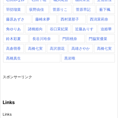
羽切瑠菜
荻野由佳
菅原りこ
菅原早記
薮下楓
藤原あずさ
藤崎未夢
西村菜那子
西潟茉莉奈
角ゆりあ
諸橋姫向
谷口茉妃菜
近藤ありす
迫姫華
鈴木彩夏
長谷川玲奈
門田桃奈
門脇実優菜
高倉萌香
高橋七実
高沢朋花
高雄さやか
髙橋七実
髙橋真生
黒岩唯
スポンサーリンク
Links
Links