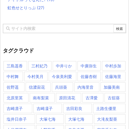
虹色せとりっぷ
(27)
タグクラウド
三島遥香
三村妃乃
中井りか
中廣弥生
中村歩加
中村舞
今村美月
今泉美利愛
佐藤杏樹
佐藤海里
佐野遥
信濃宙花
兵頭葵
内海里音
加藤美南
北原里英
南有梨菜
原田清花
古澤愛
古舘葵
吉崎凛子
吉崎凜子
吉田彩良
土路生優里
塩井日奈子
大塚七海
大塚七海​
大滝友梨亜