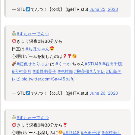
— STU
でんつ！【公式】 (@HTV_stu)
June 25, 2020
#すちゅーでんつ
きょう深夜0時30分から
日直は
#ちほちゃん
心理戦ゲームを制したのは
#虹色せとりっぷ
は
#くーか
ちゃん
#STU48
#石田千穂
#今村美月
#瀧野由美子
#中村舞
#榊美優
#広テレ
#広島テ
レビ
pic.twitter.com/Sa445bJfui
— STU
でんつ！【公式】 (@HTV_stu)
June 26, 2020
#すちゅーでんつ
きょう深夜0時30分から
心理戦ゲームお楽しみに
#STU48
#石田千穂
#今村美月