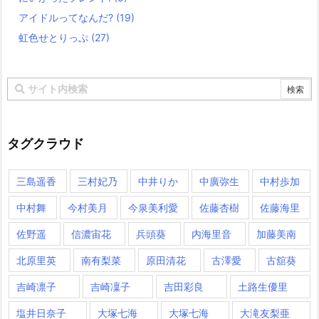
アイドルってなんだ?
(19)
虹色せとりっぷ
(27)
タグクラウド
三島遥香
三村妃乃
中井りか
中廣弥生
中村歩加
中村舞
今村美月
今泉美利愛
佐藤杏樹
佐藤海里
佐野遥
信濃宙花
兵頭葵
内海里音
加藤美南
北原里英
南有梨菜
原田清花
古澤愛
古舘葵
吉崎凛子
吉崎凜子
吉田彩良
土路生優里
塩井日奈子
大塚七海
大塚七海​
大滝友梨亜