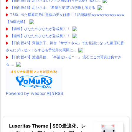
【日向坂46】おひさまのファン層変わった気がするわ.....
【日向坂46】おひさま、“希望と絶望”の意味を考える
TBSに出た指原莉乃に激似の美女は誰！？話題騒然wywwywywyywyw
【加藤史帆】
【速報】ひなたのひなたが急成長！！
【速報】ひなたのひなたが急成長！！
【日向坂46】齊藤京子、舞台『サザエさん』でお世話になった藤原紀香
さんにプレゼントをするも予想外の展開に…
【日向坂46】渡邉美穂、「卒業セレモニー」 流石にこの写真は良すぎ
る.....
Powered by livedoor 相互RSS
Luxeritas Theme | SEO最適化、レ