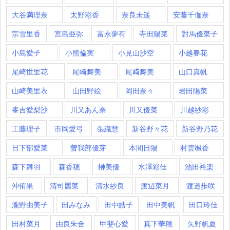
大谷満理奈
太野彩香
奈良未遥
安藤千伽奈
宗雪里香
宮島亜弥
富永夢有
寺田陽菜
對馬優菜子
小島愛子
小熊倫実
小見山沙空
小越春花
尾崎世里花
尾崎舞美
尾﨑舞美
山口真帆
山崎美里衣
山田野絵
岡田奈々
岩田陽菜
峯吉愛梨沙
川又あん奈
川又優菜
川越紗彩
工藤理子
市岡愛弓
張織慧
新谷野々花
新谷野乃花
日下部愛菜
曽我部優芽
本間日陽
村雲颯香
森下舞羽
森香穂
榊美優
水澤彩佳
池田裕楽
沖侑果
清司麗菜
清水紗良
渡辺菜月
渡邉歩咲
瀧野由美子
田みなみ
田中皓子
田中美帆
田口玲佳
田村菜月
由良朱合
甲斐心愛
真下華穂
矢野帆夏