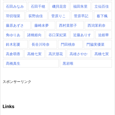
石田みなみ
石田千穂
磯貝花音
福田朱里
立仙百佳
羽切瑠菜
荻野由佳
菅原りこ
菅原早記
薮下楓
藤原あずさ
藤崎未夢
西村菜那子
西潟茉莉奈
角ゆりあ
諸橋姫向
谷口茉妃菜
近藤ありす
迫姫華
鈴木彩夏
長谷川玲奈
門田桃奈
門脇実優菜
高倉萌香
高橋七実
高沢朋花
高雄さやか
髙橋七実
髙橋真生
黒岩唯
スポンサーリンク
Links