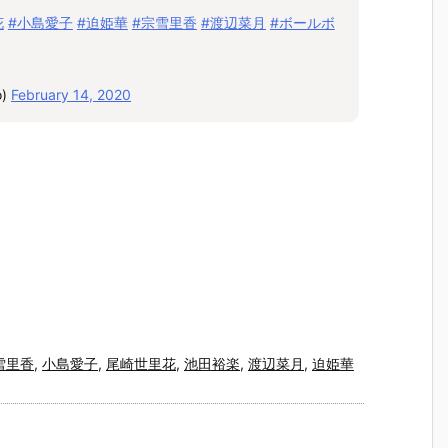
花
#小島愛子
#迫姫華
#宗雪里香
#渡辺菜月
#ボールボ
o)
February 14, 2020
雪里香
,
小島愛子
,
尾崎世里花
,
池田裕楽
,
渡辺菜月
,
迫姫華