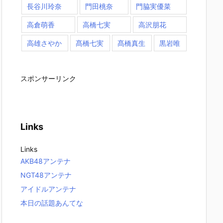
長谷川玲奈
門田桃奈
門脇実優菜
高倉萌香
高橋七実
高沢朋花
高雄さやか
髙橋七実
髙橋真生
黒岩唯
スポンサーリンク
Links
Links
AKB48アンテナ
NGT48アンテナ
アイドルアンテナ
本日の話題あんてな