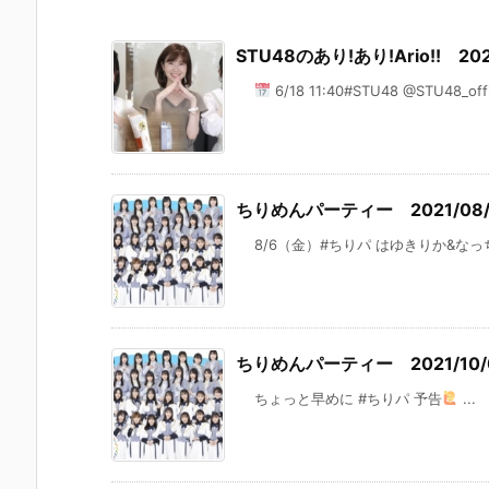
STU48のあり!あり!Ario!! 202
6/18 11:40#STU48 @STU48_offi 
ちりめんパーティー 2021/08/
8/6（金）#ちりパ はゆきりか&なっち
ちりめんパーティー 2021/10/
ちょっと早めに #ちりパ 予告
‍ ...