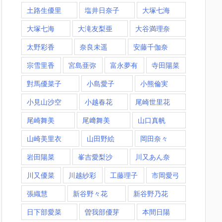
土路生優里
塩井日奈子
大塚七海
大塚七海​
大滝友梨亜
大谷満理奈
太野彩香
奈良未遥
安藤千伽奈
宗雪里香
宮島亜弥
富永夢有
寺田陽菜
對馬優菜子
小島愛子
小熊倫実
小見山沙空
小越春花
尾崎世里花
尾崎舞美
尾﨑舞美
山口真帆
山崎美里衣
山田野絵
岡田奈々
岩田陽菜
峯吉愛梨沙
川又あん奈
川又優菜
川越紗彩
工藤理子
市岡愛弓
張織慧
新谷野々花
新谷野乃花
日下部愛菜
曽我部優芽
本間日陽