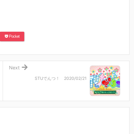
Pocket
Next
STUでんつ！ 2020/02/21