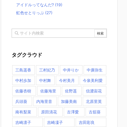
アイドルってなんだ?
(19)
虹色せとりっぷ
(27)
タグクラウド
三島遥香
三村妃乃
中井りか
中廣弥生
中村歩加
中村舞
今村美月
今泉美利愛
佐藤杏樹
佐藤海里
佐野遥
信濃宙花
兵頭葵
内海里音
加藤美南
北原里英
南有梨菜
原田清花
古澤愛
古舘葵
吉崎凛子
吉崎凜子
吉田彩良