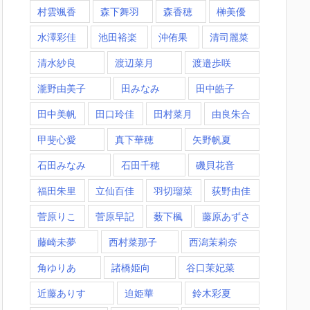
村雲颯香
森下舞羽
森香穂
榊美優
水澤彩佳
池田裕楽
沖侑果
清司麗菜
清水紗良
渡辺菜月
渡邉歩咲
瀧野由美子
田みなみ
田中皓子
田中美帆
田口玲佳
田村菜月
由良朱合
甲斐心愛
真下華穂
矢野帆夏
石田みなみ
石田千穂
磯貝花音
福田朱里
立仙百佳
羽切瑠菜
荻野由佳
菅原りこ
菅原早記
薮下楓
藤原あずさ
藤崎未夢
西村菜那子
西潟茉莉奈
角ゆりあ
諸橋姫向
谷口茉妃菜
近藤ありす
迫姫華
鈴木彩夏