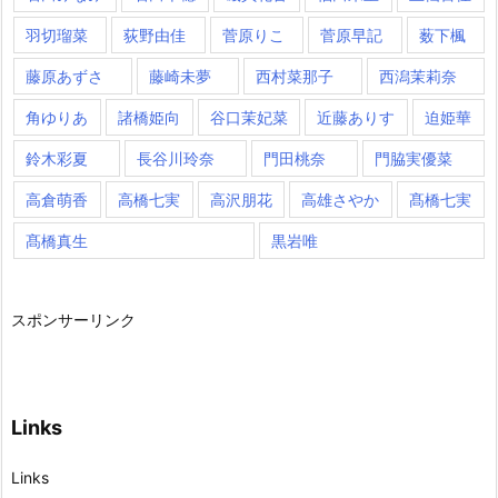
羽切瑠菜
荻野由佳
菅原りこ
菅原早記
薮下楓
藤原あずさ
藤崎未夢
西村菜那子
西潟茉莉奈
角ゆりあ
諸橋姫向
谷口茉妃菜
近藤ありす
迫姫華
鈴木彩夏
長谷川玲奈
門田桃奈
門脇実優菜
高倉萌香
高橋七実
高沢朋花
高雄さやか
髙橋七実
髙橋真生
黒岩唯
スポンサーリンク
Links
Links