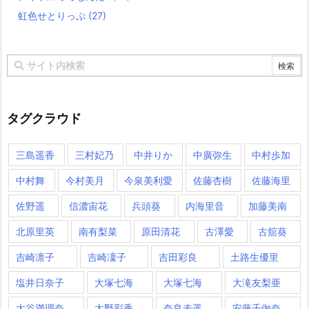
虹色せとりっぷ
(27)
タグクラウド
三島遥香
三村妃乃
中井りか
中廣弥生
中村歩加
中村舞
今村美月
今泉美利愛
佐藤杏樹
佐藤海里
佐野遥
信濃宙花
兵頭葵
内海里音
加藤美南
北原里英
南有梨菜
原田清花
古澤愛
古舘葵
吉崎凛子
吉崎凜子
吉田彩良
土路生優里
塩井日奈子
大塚七海
大塚七海​
大滝友梨亜
大谷満理奈
太野彩香
奈良未遥
安藤千伽奈