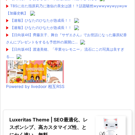
TBSに出た指原莉乃に激似の美女は誰！？話題騒然wywwywywyywyw
【加藤史帆】
【速報】ひなたのひなたが急成長！！
【速報】ひなたのひなたが急成長！！
【日向坂46】齊藤京子、舞台『サザエさん』でお世話になった藤原紀香
さんにプレゼントをするも予想外の展開に…
【日向坂46】渡邉美穂、「卒業セレモニー」 流石にこの写真は良すぎ
る.....
Powered by livedoor 相互RSS
Luxeritas Theme | SEO最適化、レ
スポンシブ、高カスタマイズ性、と
にかく速い、無料