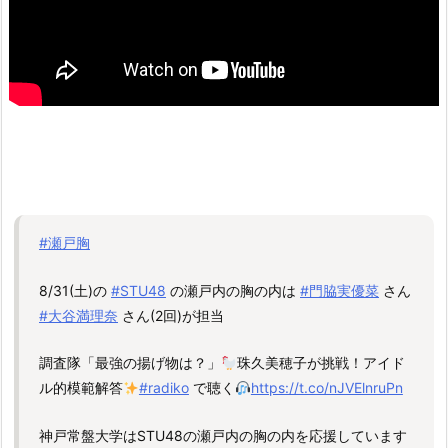
#瀬戸胸
8/31(土)の
#STU48
の瀬戸内の胸の内は
#門脇実優菜
さん
#大谷満理奈
さん(2回)が担当
調査隊「最強の揚げ物は？」
珠久美穂子が挑戦！アイド
ル的模範解答
#radiko
で聴く
https://t.co/nJVElnruPn
神戸常盤大学はSTU48の瀬戸内の胸の内を応援しています