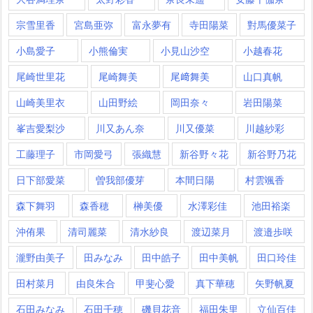
宗雪里香
宮島亜弥
富永夢有
寺田陽菜
對馬優菜子
小島愛子
小熊倫実
小見山沙空
小越春花
尾崎世里花
尾崎舞美
尾﨑舞美
山口真帆
山崎美里衣
山田野絵
岡田奈々
岩田陽菜
峯吉愛梨沙
川又あん奈
川又優菜
川越紗彩
工藤理子
市岡愛弓
張織慧
新谷野々花
新谷野乃花
日下部愛菜
曽我部優芽
本間日陽
村雲颯香
森下舞羽
森香穂
榊美優
水澤彩佳
池田裕楽
沖侑果
清司麗菜
清水紗良
渡辺菜月
渡邉歩咲
瀧野由美子
田みなみ
田中皓子
田中美帆
田口玲佳
田村菜月
由良朱合
甲斐心愛
真下華穂
矢野帆夏
石田みなみ
石田千穂
磯貝花音
福田朱里
立仙百佳