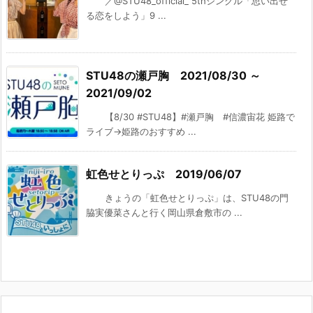
／@STU48_official_ 5thシングル「思い出せ
る恋をしよう」9 ...
STU48の瀬戸胸 2021/08/30 ～
2021/09/02
【8/30 #STU48】#瀬戸胸 #信濃宙花 姫路で
ライブ→姫路のおすすめ ...
虹色せとりっぷ 2019/06/07
きょうの「虹色せとりっぷ」は、STU48の門
脇実優菜さんと行く岡山県倉敷市の ...