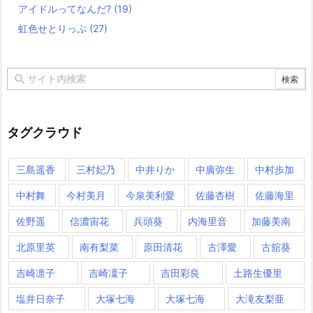
アイドルってなんだ?
(19)
虹色せとりっぷ
(27)
タグクラウド
三島遥香
三村妃乃
中井りか
中廣弥生
中村歩加
中村舞
今村美月
今泉美利愛
佐藤杏樹
佐藤海里
佐野遥
信濃宙花
兵頭葵
内海里音
加藤美南
北原里英
南有梨菜
原田清花
古澤愛
古舘葵
吉崎凛子
吉崎凜子
吉田彩良
土路生優里
塩井日奈子
大塚七海
大塚七海​
大滝友梨亜