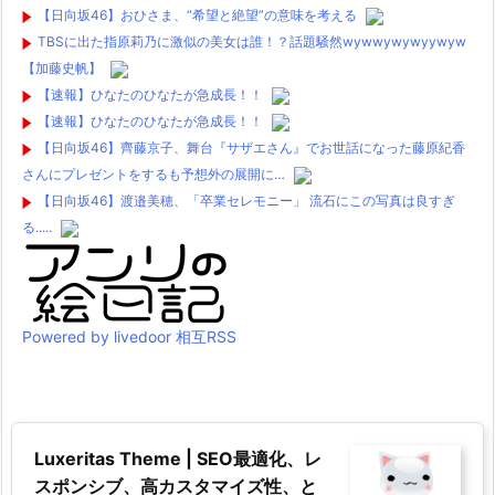
【日向坂46】おひさま、“希望と絶望”の意味を考える
TBSに出た指原莉乃に激似の美女は誰！？話題騒然wywwywywyywyw
【加藤史帆】
【速報】ひなたのひなたが急成長！！
【速報】ひなたのひなたが急成長！！
【日向坂46】齊藤京子、舞台『サザエさん』でお世話になった藤原紀香
さんにプレゼントをするも予想外の展開に…
【日向坂46】渡邉美穂、「卒業セレモニー」 流石にこの写真は良すぎ
る.....
Powered by livedoor 相互RSS
Luxeritas Theme | SEO最適化、レ
スポンシブ、高カスタマイズ性、と