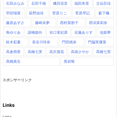
石田みなみ
石田千穂
磯貝花音
福田朱里
立仙百佳
羽切瑠菜
荻野由佳
菅原りこ
菅原早記
薮下楓
藤原あずさ
藤崎未夢
西村菜那子
西潟茉莉奈
角ゆりあ
諸橋姫向
谷口茉妃菜
近藤ありす
迫姫華
鈴木彩夏
長谷川玲奈
門田桃奈
門脇実優菜
高倉萌香
高橋七実
高沢朋花
高雄さやか
髙橋七実
髙橋真生
黒岩唯
スポンサーリンク
Links
Links