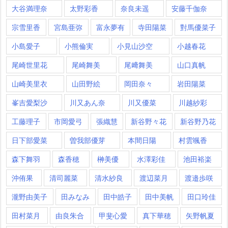
大谷満理奈
太野彩香
奈良未遥
安藤千伽奈
宗雪里香
宮島亜弥
富永夢有
寺田陽菜
對馬優菜子
小島愛子
小熊倫実
小見山沙空
小越春花
尾崎世里花
尾崎舞美
尾﨑舞美
山口真帆
山崎美里衣
山田野絵
岡田奈々
岩田陽菜
峯吉愛梨沙
川又あん奈
川又優菜
川越紗彩
工藤理子
市岡愛弓
張織慧
新谷野々花
新谷野乃花
日下部愛菜
曽我部優芽
本間日陽
村雲颯香
森下舞羽
森香穂
榊美優
水澤彩佳
池田裕楽
沖侑果
清司麗菜
清水紗良
渡辺菜月
渡邉歩咲
瀧野由美子
田みなみ
田中皓子
田中美帆
田口玲佳
田村菜月
由良朱合
甲斐心愛
真下華穂
矢野帆夏