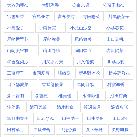
大谷満理奈
太野彩香
奈良未遥
安藤千伽奈
宗雪里香
宮島亜弥
富永夢有
寺田陽菜
對馬優菜子
小島愛子
小熊倫実
小見山沙空
小越春花
尾崎世里花
尾崎舞美
尾﨑舞美
山口真帆
山崎美里衣
山田野絵
岡田奈々
岩田陽菜
峯吉愛梨沙
川又あん奈
川又優菜
川越紗彩
工藤理子
市岡愛弓
張織慧
新谷野々花
新谷野乃花
日下部愛菜
曽我部優芽
本間日陽
村雲颯香
森下舞羽
森香穂
榊美優
水澤彩佳
池田裕楽
沖侑果
清司麗菜
清水紗良
渡辺菜月
渡邉歩咲
瀧野由美子
田みなみ
田中皓子
田中美帆
田口玲佳
田村菜月
由良朱合
甲斐心愛
真下華穂
矢野帆夏