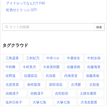
アイドルってなんだ?
(19)
虹色せとりっぷ
(27)
タグクラウド
三島遥香
三村妃乃
中井りか
中廣弥生
中村歩加
中村舞
今村美月
今泉美利愛
佐藤杏樹
佐藤海里
佐野遥
信濃宙花
兵頭葵
内海里音
加藤美南
北原里英
南有梨菜
原田清花
古澤愛
古舘葵
吉崎凛子
吉崎凜子
吉田彩良
土路生優里
塩井日奈子
大塚七海
大塚七海​
大滝友梨亜