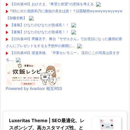
【日向坂46】おひさま、“希望と絶望”の意味を考える
TBSに出た指原莉乃に激似の美女は誰！？話題騒然wywwywywyywyw
【加藤史帆】
【速報】ひなたのひなたが急成長！！
【速報】ひなたのひなたが急成長！！
【日向坂46】齊藤京子、舞台『サザエさん』でお世話になった藤原紀香
さんにプレゼントをするも予想外の展開に…
【日向坂46】渡邉美穂、「卒業セレモニー」 流石にこの写真は良すぎ
る.....
Powered by livedoor 相互RSS
Luxeritas Theme | SEO最適化、レ
スポンシブ、高カスタマイズ性、と