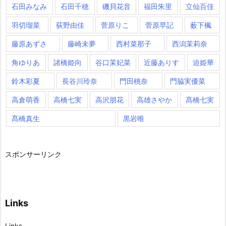
石田みなみ
石田千穂
磯貝花音
福田朱里
立仙百佳
羽切瑠菜
荻野由佳
菅原りこ
菅原早記
薮下楓
藤原あずさ
藤崎未夢
西村菜那子
西潟茉莉奈
角ゆりあ
諸橋姫向
谷口茉妃菜
近藤ありす
迫姫華
鈴木彩夏
長谷川玲奈
門田桃奈
門脇実優菜
高倉萌香
高橋七実
高沢朋花
高雄さやか
髙橋七実
髙橋真生
黒岩唯
スポンサーリンク
Links
Links