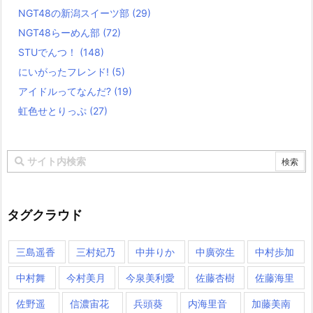
NGT48の新潟スイーツ部
(29)
NGT48らーめん部
(72)
STUでんつ！
(148)
にいがったフレンド!
(5)
アイドルってなんだ?
(19)
虹色せとりっぷ
(27)
タグクラウド
三島遥香
三村妃乃
中井りか
中廣弥生
中村歩加
中村舞
今村美月
今泉美利愛
佐藤杏樹
佐藤海里
佐野遥
信濃宙花
兵頭葵
内海里音
加藤美南