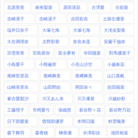
北原里英
南有梨菜
原田清花
古澤愛
古舘葵
吉崎凛子
吉崎凜子
吉田彩良
土路生優里
塩井日奈子
大塚七海
大塚七海​
大滝友梨亜
大谷満理奈
太野彩香
奈良未遥
安藤千伽奈
宗雪里香
宮島亜弥
富永夢有
寺田陽菜
對馬優菜子
小島愛子
小熊倫実
小見山沙空
小越春花
尾崎世里花
尾崎舞美
尾﨑舞美
山口真帆
山崎美里衣
山田野絵
岡田奈々
岩田陽菜
峯吉愛梨沙
川又あん奈
川又優菜
川越紗彩
工藤理子
市岡愛弓
張織慧
新谷野々花
新谷野乃花
日下部愛菜
曽我部優芽
本間日陽
村雲颯香
森下舞羽
森香穂
榊美優
水澤彩佳
池田裕楽