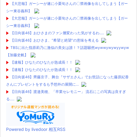
【大悲報】ガーシーが遂に小栗旬さんの〇禁画像を出してしまう【ガー
シー東谷義和】
【大悲報】ガーシーが遂に小栗旬さんの〇禁画像を出してしまう【ガー
シー東谷義和】
【日向坂46】おひさまのファン層変わった気がするわ.....
【日向坂46】おひさま、“希望と絶望”の意味を考える
TBSに出た指原莉乃に激似の美女は誰！？話題騒然wywwywywyywyw
【加藤史帆】
【速報】ひなたのひなたが急成長！！
【速報】ひなたのひなたが急成長！！
【日向坂46】齊藤京子、舞台『サザエさん』でお世話になった藤原紀香
さんにプレゼントをするも予想外の展開に…
【日向坂46】渡邉美穂、「卒業セレモニー」 流石にこの写真は良すぎ
る.....
Powered by livedoor 相互RSS