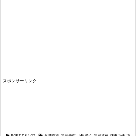
スポンサーリンク
PORT DE NGT
佐藤杏樹
,
加藤美南
,
山田野絵
,
清司麗菜
,
荻野由佳
,
西