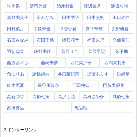
沖侑果
清司麗菜
清水紗良
渡辺菜月
渡邉歩咲
瀧野由美子
田みなみ
田中皓子
田中美帆
田口玲佳
田村菜月
由良朱合
甲斐心愛
真下華穂
矢野帆夏
石田みなみ
石田千穂
磯貝花音
福田朱里
立仙百佳
羽切瑠菜
荻野由佳
菅原りこ
菅原早記
薮下楓
藤原あずさ
藤崎未夢
西村菜那子
西潟茉莉奈
角ゆりあ
諸橋姫向
谷口茉妃菜
近藤ありす
迫姫華
鈴木彩夏
長谷川玲奈
門田桃奈
門脇実優菜
高倉萌香
高橋七実
高沢朋花
高雄さやか
髙橋七実
髙橋真生
黒岩唯
スポンサーリンク