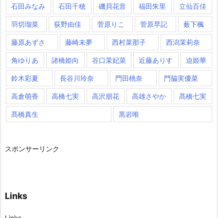
石田みなみ
石田千穂
磯貝花音
福田朱里
立仙百佳
羽切瑠菜
荻野由佳
菅原りこ
菅原早記
薮下楓
藤原あずさ
藤崎未夢
西村菜那子
西潟茉莉奈
角ゆりあ
諸橋姫向
谷口茉妃菜
近藤ありす
迫姫華
鈴木彩夏
長谷川玲奈
門田桃奈
門脇実優菜
高倉萌香
高橋七実
高沢朋花
高雄さやか
髙橋七実
髙橋真生
黒岩唯
スポンサーリンク
Links
Links