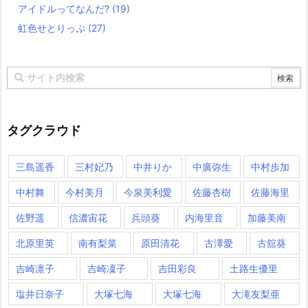
アイドルってなんだ?
(19)
虹色せとりっぷ
(27)
タグクラウド
三島遥香
三村妃乃
中井りか
中廣弥生
中村歩加
中村舞
今村美月
今泉美利愛
佐藤杏樹
佐藤海里
佐野遥
信濃宙花
兵頭葵
内海里音
加藤美南
北原里英
南有梨菜
原田清花
古澤愛
古舘葵
吉崎凛子
吉崎凜子
吉田彩良
土路生優里
塩井日奈子
大塚七海
大塚七海​
大滝友梨亜