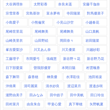
大谷満理奈
太野彩香
奈良未遥
安藤千伽奈
宗雪里香
宮島亜弥
富永夢有
寺田陽菜
對馬優菜子
小島愛子
小熊倫実
小見山沙空
小越春花
尾崎世里花
尾崎舞美
尾﨑舞美
山口真帆
山崎美里衣
山田野絵
岡田奈々
岩田陽菜
峯吉愛梨沙
川又あん奈
川又優菜
川越紗彩
工藤理子
市岡愛弓
張織慧
新谷野々花
新谷野乃花
日下部愛菜
曽我部優芽
本間日陽
村雲颯香
森下舞羽
森香穂
榊美優
水澤彩佳
池田裕楽
沖侑果
清司麗菜
清水紗良
渡辺菜月
渡邉歩咲
瀧野由美子
田みなみ
田中皓子
田中美帆
田口玲佳
田村菜月
由良朱合
甲斐心愛
真下華穂
矢野帆夏