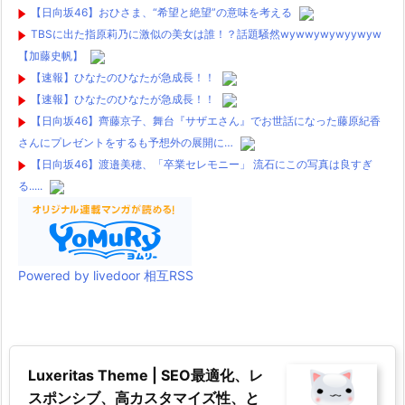
【日向坂46】おひさま、“希望と絶望”の意味を考える
TBSに出た指原莉乃に激似の美女は誰！？話題騒然wywwywywyywyw
【加藤史帆】
【速報】ひなたのひなたが急成長！！
【速報】ひなたのひなたが急成長！！
【日向坂46】齊藤京子、舞台『サザエさん』でお世話になった藤原紀香
さんにプレゼントをするも予想外の展開に…
【日向坂46】渡邉美穂、「卒業セレモニー」 流石にこの写真は良すぎ
る.....
Powered by livedoor 相互RSS
Luxeritas Theme | SEO最適化、レ
スポンシブ、高カスタマイズ性、と